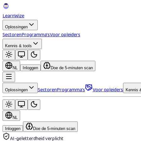
Learn
Wize
Oplossingen
Sectoren
Programma's
Voor opleiders
Kennis & tools
NL
Inloggen
Doe de 5-minuten scan
Sectoren
Programma's
Voor opleiders
Oplossingen
Kennis &
NL
Inloggen
Doe de 5-minuten scan
AI-geletterdheid verplicht