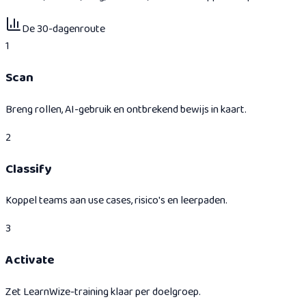
De 30-dagenroute
1
Scan
Breng rollen, AI-gebruik en ontbrekend bewijs in kaart.
2
Classify
Koppel teams aan use cases, risico's en leerpaden.
3
Activate
Zet LearnWize-training klaar per doelgroep.