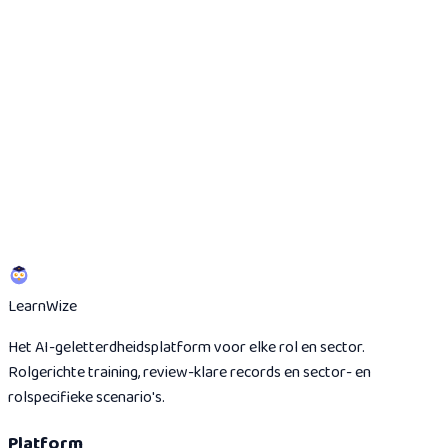
Doe de 5-minuten scan
Bekijk bewijsroute
Learn
Wize
Het AI-geletterdheidsplatform voor elke rol en sector.
Rolgerichte training, review-klare records en sector- en
rolspecifieke scenario's.
Platform