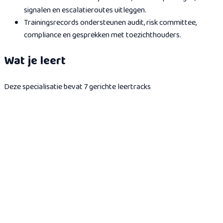
signalen en escalatieroutes uitleggen.
Trainingsrecords ondersteunen audit, risk committee,
compliance en gesprekken met toezichthouders.
Wat je leert
Deze specialisatie bevat 7 gerichte leertracks
AI-geletterdheid voor accountancy
Een gericht pad van 59 minuten voor accountants, fiscalisten en
hun teams: de AI die al in je kantoor zit, hallucinatie in de
adviespraktijk, geheimhouding, Wwft en artikel 50; met als
afsluiting een certificaat dat deze rolgerichte AI-
geletterdheidsstap vastlegt.