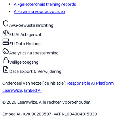
AI-geletterdheid training records
AI-training voor advocaten
AVG-bewuste inrichting
EU AI Act-gericht
EU Data Hosting
Analytics na toestemming
Veilige toegang
Data Export & Verwijdering
Onderdeel van hetzelfde initiatief:
Responsible AI Platform
,
LearnWize
,
Embed AI
.
© 2026 LearnWize. Alle rechten voorbehouden.
Embed AI · KvK 90283597 · VAT NL004804015B39