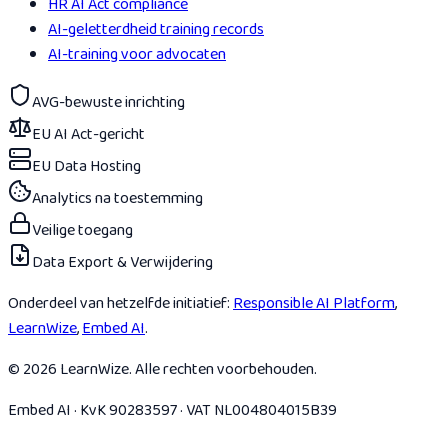
HR AI Act compliance
AI-geletterdheid training records
AI-training voor advocaten
AVG-bewuste inrichting
EU AI Act-gericht
EU Data Hosting
Analytics na toestemming
Veilige toegang
Data Export & Verwijdering
Onderdeel van hetzelfde initiatief:
Responsible AI Platform
,
LearnWize
,
Embed AI
.
© 2026 LearnWize. Alle rechten voorbehouden.
Embed AI · KvK 90283597 · VAT NL004804015B39