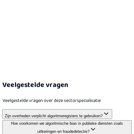
trainingsbewijs.
Lees meer
Overheid evidence route
Laat zien welke rollen AI-risico's in publieke dienstverlening
begrijpen.
Lees meer
Veelgestelde vragen
Veelgestelde vragen over deze sectorspecialisatie
Zijn overheden verplicht algoritmeregisters te gebruiken?
Hoe voorkomen we algoritmische bias in publieke diensten zoals
uitkeringen en fraudedetectie?