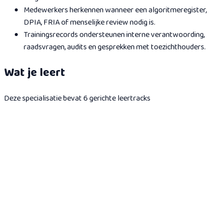
Medewerkers herkennen wanneer een algoritmeregister,
DPIA, FRIA of menselijke review nodig is.
Trainingsrecords ondersteunen interne verantwoording,
raadsvragen, audits en gesprekken met toezichthouders.
Wat je leert
Deze specialisatie bevat 6 gerichte leertracks
AI Governance voor de Overheid
Een gericht demo-pad van ~30 minuten: van de Toeslagenaffaire
en SyRI naar het algoritmeregister, de FRIA en burgerrechten -
met een speelbare audit-game voor beleidsmakers en
uitvoerende professionals bij publieke organisaties.