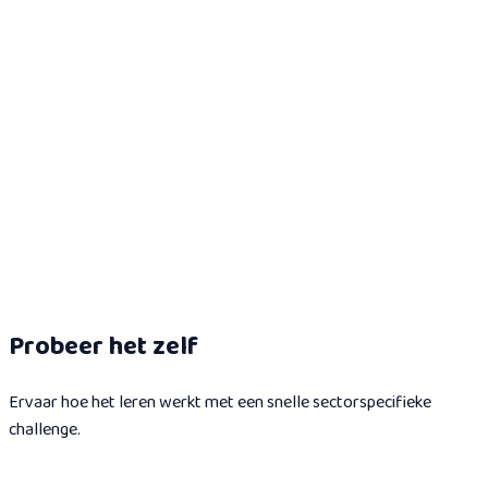
2
modules
1h
EU AI Act voor de Overheid
Navigeer EU AI Act-compliance voor de overheid: deployer-
verplichtingen, verplichte FRIA, implementatieroadmaps en het
bouwen van AI-governancekaders.
2
modules
1h
Probeer het zelf
Ervaar hoe het leren werkt met een snelle sectorspecifieke
challenge.