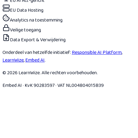
EU AI Act-gericht
EU Data Hosting
Analytics na toestemming
Veilige toegang
Data Export & Verwijdering
Onderdeel van hetzelfde initiatief:
Responsible AI Platform
,
LearnWize
,
Embed AI
.
© 2026 LearnWize. Alle rechten voorbehouden.
Embed AI · KvK 90283597 · VAT NL004804015B39