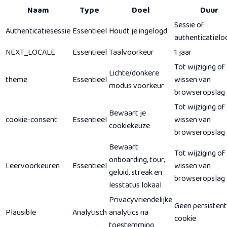
Naam
Type
Doel
Duur
Sessie of
Authenticatiesessie
Essentieel
Houdt je ingelogd
authenticatielo
NEXT_LOCALE
Essentieel
Taalvoorkeur
1 jaar
Tot wijziging of
Lichte/donkere
theme
Essentieel
wissen van
modus voorkeur
browseropslag
Tot wijziging of
Bewaart je
cookie-consent
Essentieel
wissen van
cookiekeuze
browseropslag
Bewaart
Tot wijziging of
onboarding, tour,
Leervoorkeuren
Essentieel
wissen van
geluid, streak en
browseropslag
lesstatus lokaal
Privacyvriendelijke
Geen persisten
Plausible
Analytisch
analytics na
cookie
toestemming