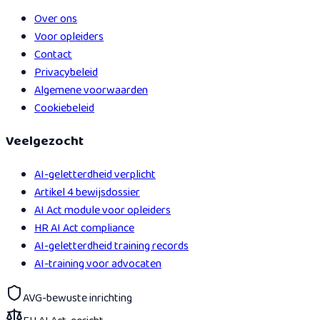
Over ons
Voor opleiders
Contact
Privacybeleid
Algemene voorwaarden
Cookiebeleid
Veelgezocht
AI-geletterdheid verplicht
Artikel 4 bewijsdossier
AI Act module voor opleiders
HR AI Act compliance
AI-geletterdheid training records
AI-training voor advocaten
AVG-bewuste inrichting