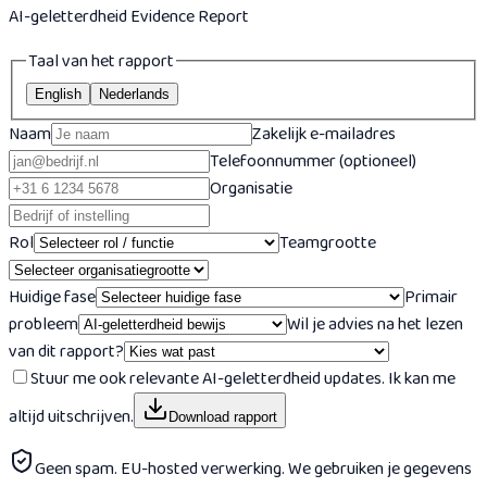
AI-geletterdheid Evidence Report
Taal van het rapport
English
Nederlands
Naam
Zakelijk e-mailadres
Telefoonnummer (optioneel)
Organisatie
Rol
Teamgrootte
Huidige fase
Primair
probleem
Wil je advies na het lezen
van dit rapport?
Stuur me ook relevante AI-geletterdheid updates. Ik kan me
altijd uitschrijven.
Download rapport
Geen spam. EU-hosted verwerking. We gebruiken je gegevens