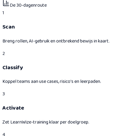
De 30-dagenroute
1
Scan
Breng rollen, AI-gebruik en ontbrekend bewijs in kaart.
2
Classify
Koppel teams aan use cases, risico's en leerpaden.
3
Activate
Zet LearnWize-training klaar per doelgroep.
4