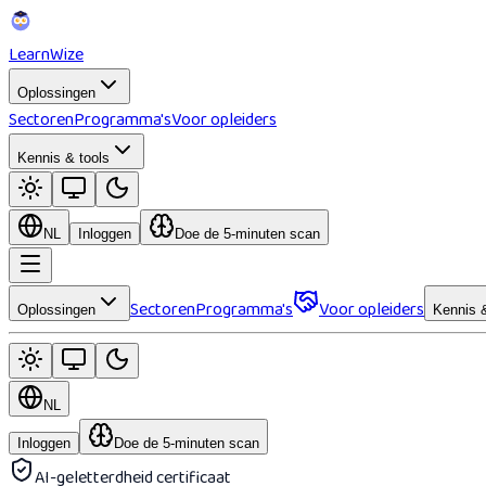
Learn
Wize
Oplossingen
Sectoren
Programma's
Voor opleiders
Kennis & tools
NL
Inloggen
Doe de 5-minuten scan
Sectoren
Programma's
Voor opleiders
Oplossingen
Kennis &
NL
Inloggen
Doe de 5-minuten scan
AI-geletterdheid certificaat