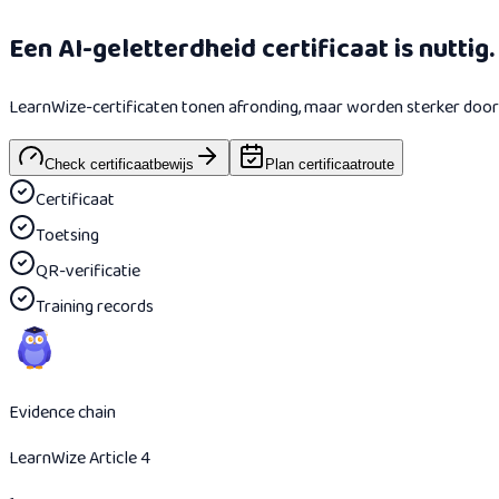
Een AI-geletterdheid certificaat is nuttig.
LearnWize-certificaten tonen afronding, maar worden sterker door 
Check certificaatbewijs
Plan certificaatroute
Certificaat
Toetsing
QR-verificatie
Training records
Evidence chain
LearnWize Article 4