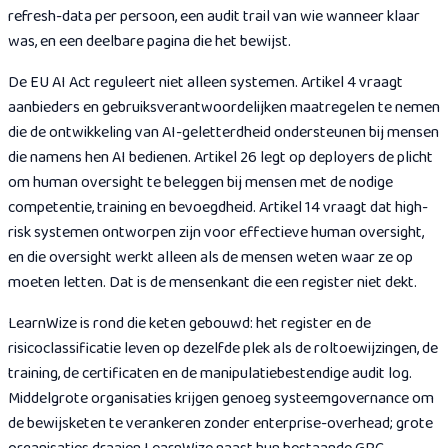
refresh-data per persoon, een audit trail van wie wanneer klaar
was, en een deelbare pagina die het bewijst.
De EU AI Act reguleert niet alleen systemen. Artikel 4 vraagt
aanbieders en gebruiksverantwoordelijken maatregelen te nemen
die de ontwikkeling van AI-geletterdheid ondersteunen bij mensen
die namens hen AI bedienen. Artikel 26 legt op deployers de plicht
om human oversight te beleggen bij mensen met de nodige
competentie, training en bevoegdheid. Artikel 14 vraagt dat high-
risk systemen ontworpen zijn voor effectieve human oversight,
en die oversight werkt alleen als de mensen weten waar ze op
moeten letten. Dat is de mensenkant die een register niet dekt.
LearnWize is rond die keten gebouwd: het register en de
risicoclassificatie leven op dezelfde plek als de roltoewijzingen, de
training, de certificaten en de manipulatiebestendige audit log.
Middelgrote organisaties krijgen genoeg systeemgovernance om
de bewijsketen te verankeren zonder enterprise-overhead; grote