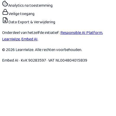
Analytics na toestemming
Veilige toegang
Data Export & Verwijdering
Onderdeel van hetzelfde initiatief:
Responsible AI Platform
,
LearnWize
,
Embed AI
.
© 2026 LearnWize. Alle rechten voorbehouden.
Embed AI · KvK 90283597 · VAT NL004804015B39