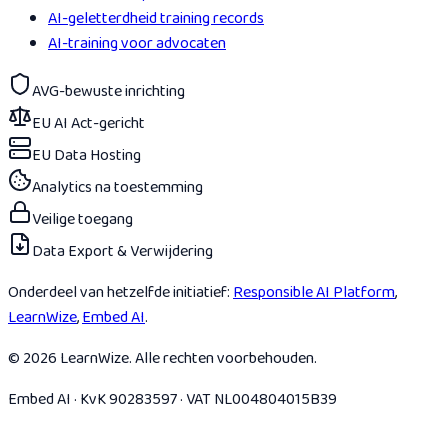
AI-geletterdheid training records
AI-training voor advocaten
AVG-bewuste inrichting
EU AI Act-gericht
EU Data Hosting
Analytics na toestemming
Veilige toegang
Data Export & Verwijdering
Onderdeel van hetzelfde initiatief:
Responsible AI Platform
,
LearnWize
,
Embed AI
.
© 2026 LearnWize. Alle rechten voorbehouden.
Embed AI · KvK 90283597 · VAT NL004804015B39