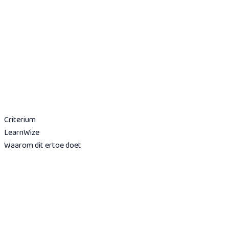
Vraag documentreview aan
Doe de 5-minuten scan
Criterium
LearnWize
Waarom dit ertoe doet