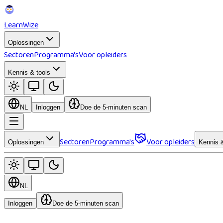
Learn
Wize
Oplossingen
Sectoren
Programma's
Voor opleiders
Kennis & tools
NL
Inloggen
Doe de 5-minuten scan
Sectoren
Programma's
Voor opleiders
Oplossingen
Kennis &
NL
Inloggen
Doe de 5-minuten scan