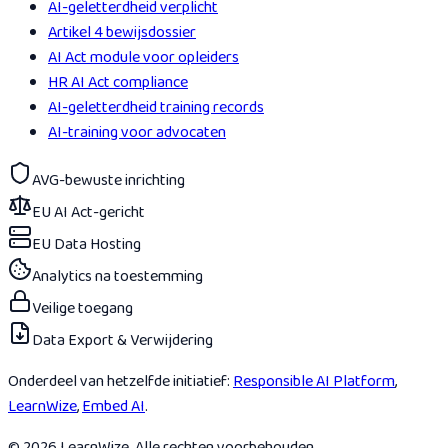
AI-geletterdheid verplicht
Artikel 4 bewijsdossier
AI Act module voor opleiders
HR AI Act compliance
AI-geletterdheid training records
AI-training voor advocaten
AVG-bewuste inrichting
EU AI Act-gericht
EU Data Hosting
Analytics na toestemming
Veilige toegang
Data Export & Verwijdering
Onderdeel van hetzelfde initiatief:
Responsible AI Platform
,
LearnWize
,
Embed AI
.
© 2026 LearnWize. Alle rechten voorbehouden.