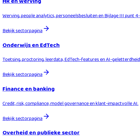
HR en werving
Werving, people analytics, personeelsbesluiten en Bijlage III punt 4
Bekijk sectorpagina
Onderwijs en EdTech
Toetsing, proctoring, leerdata, EdTech-features en AI-geletterdhe
Bekijk sectorpagina
Finance en banking
Credit, risk, compliance, model governance en klant-impactvolle AI.
Bekijk sectorpagina
Overheid en publieke sector