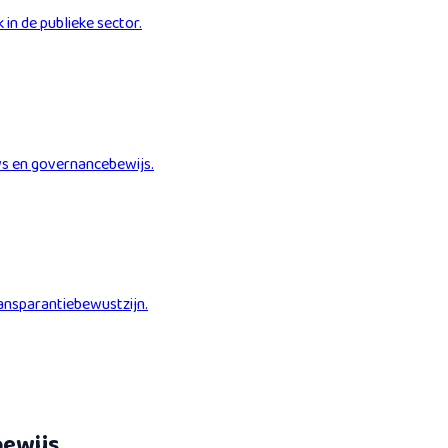
in de publieke sector.
ws en governancebewijs.
ransparantiebewustzijn.
ewijs.