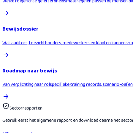
Welke rolgerichte geletterdheidsmaatregelen passen bij mensen die
Bewijsdossier
Wat auditors, toezichthouders, medewerkers en klanten kunnen vra
Roadmap naar bewijs
Van verplichting naar rolspecifieke training records, scenario-oe
Sectorrapporten
Gebruik eerst het algemene rapport en download daarna het sectorra