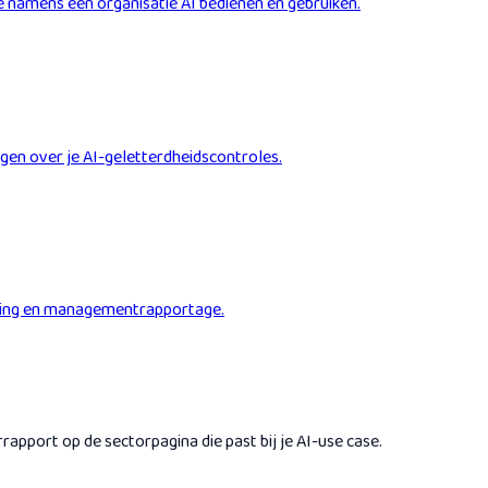
 namens een organisatie AI bedienen en gebruiken.
gen over je AI-geletterdheidscontroles.
fening en managementrapportage.
pport op de sectorpagina die past bij je AI-use case.