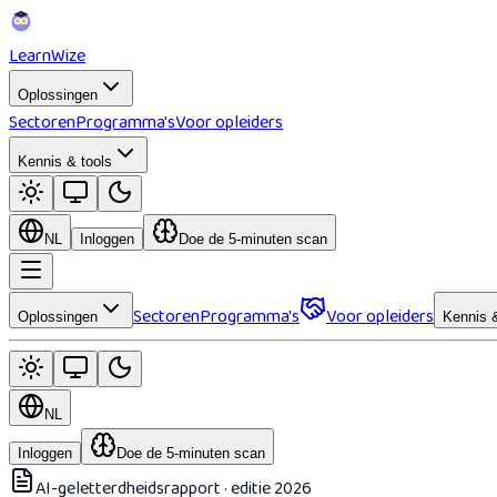
Learn
Wize
Oplossingen
Sectoren
Programma's
Voor opleiders
Kennis & tools
NL
Inloggen
Doe de 5-minuten scan
Sectoren
Programma's
Voor opleiders
Oplossingen
Kennis &
NL
Inloggen
Doe de 5-minuten scan
AI-geletterdheidsrapport · editie 2026