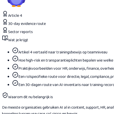
Article 4
30-day evidence route
Sector reports
Wat je krijgt
Artikel 4 vertaald naar trainingsbewijs op teamniveau
Hoe high-risk en transparantieplichten bepalen wie welke 
Praktijkvoorbeelden voor HR, onderwijs, finance, overhei
Een rolspecifieke route voor directie, legal, compliance, 
Een 30-dagen route van AI-inventaris naar training re
Waarom dit nu belangrijk is
De meeste organisaties gebruiken AI al in content, support, HR, analy
koppeling tussen use case, rol, risico en bewijs.