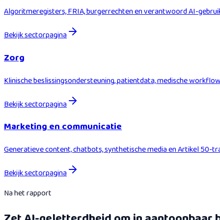
Algoritmeregisters, FRIA, burgerrechten en verantwoord AI-gebruik 
Bekijk sectorpagina
Zorg
Klinische beslissingsondersteuning, patientdata, medische workflo
Bekijk sectorpagina
Marketing en communicatie
Generatieve content, chatbots, synthetische media en Artikel 50-t
Bekijk sectorpagina
Na het rapport
Zet AI-geletterdheid om in aantoonbaar b