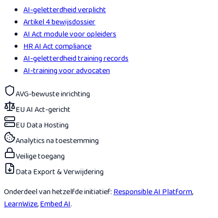
AI-geletterdheid verplicht
Artikel 4 bewijsdossier
AI Act module voor opleiders
HR AI Act compliance
AI-geletterdheid training records
AI-training voor advocaten
AVG-bewuste inrichting
EU AI Act-gericht
EU Data Hosting
Analytics na toestemming
Veilige toegang
Data Export & Verwijdering
Onderdeel van hetzelfde initiatief:
Responsible AI Platform
,
LearnWize
,
Embed AI
.