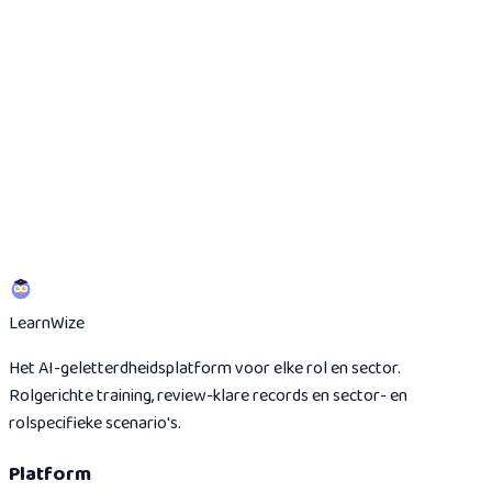
Bewijsroute
Welke records, scores en certificaten nog ontbreken.
Rolloutscope
Waar je begint voordat je organisatiebreed opschaalt.
Learn
Wize
Het AI-geletterdheidsplatform voor elke rol en sector.
Rolgerichte training, review-klare records en sector- en
rolspecifieke scenario's.
Platform