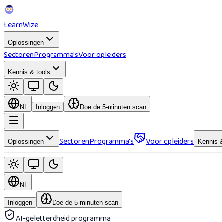
Learn
Wize
Oplossingen
Sectoren
Programma's
Voor opleiders
Kennis & tools
NL
Inloggen
Doe de 5-minuten scan
Sectoren
Programma's
Voor opleiders
Oplossingen
Kennis &
NL
Inloggen
Doe de 5-minuten scan
AI-geletterdheid programma