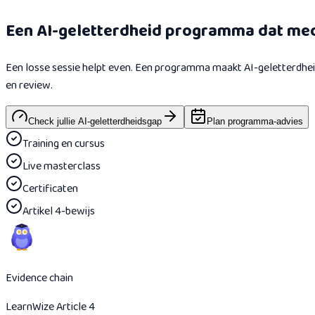
Een AI-geletterdheid programma dat mede
Een losse sessie helpt even. Een programma maakt AI-geletterdheid
en review.
Check jullie AI-geletterdheidsgap
Plan programma-advies
Training en cursus
Live masterclass
Certificaten
Artikel 4-bewijs
Evidence chain
LearnWize Article 4