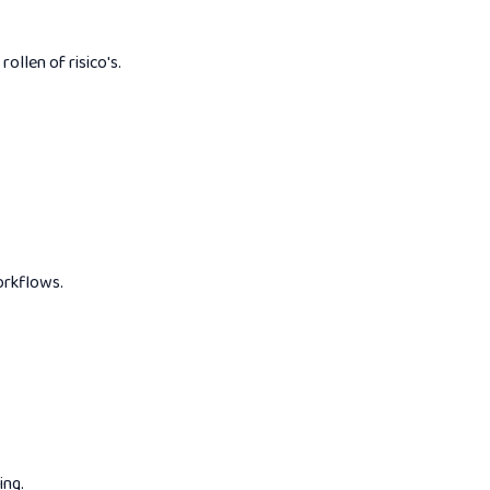
ollen of risico's.
orkflows.
ing.