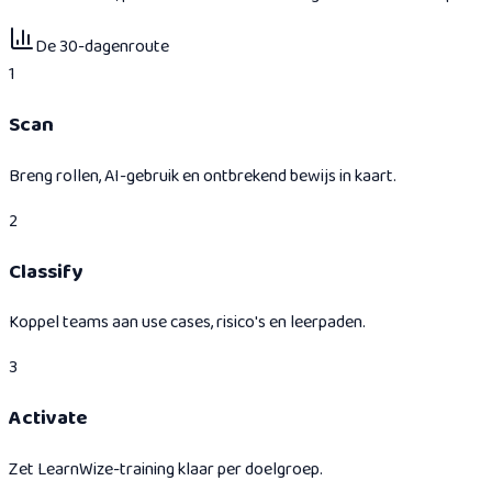
De 30-dagenroute
1
Scan
Breng rollen, AI-gebruik en ontbrekend bewijs in kaart.
2
Classify
Koppel teams aan use cases, risico's en leerpaden.
3
Activate
Zet LearnWize-training klaar per doelgroep.